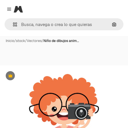
Magnific
Close menu
Buscar
Inicio
/
stock
/
Vectores
/
Niño de dibujos anim…
Premium