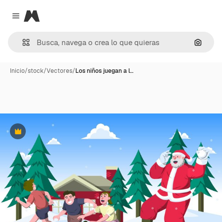
Magnific
Close menu
Buscar
Inicio
/
stock
/
Vectores
/
Los niños juegan a l…
Premium