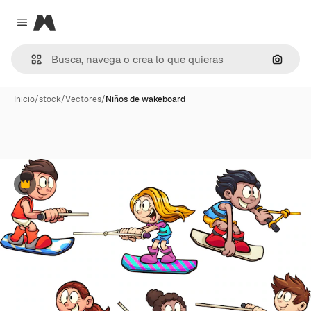
Magnific
Close menu
Buscar
Inicio
/
stock
/
Vectores
/
Niños de wakeboard
Premium