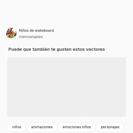
Niños de wakeboard
memoangeles
Puede que también te gusten estos vectores
niños
animaciones
emociones niños
personajes
s