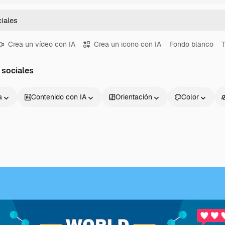
Crea un vídeo con IA
Crea un icono con IA
Fondo blanco
T
 sociales
a
Contenido con IA
Orientación
Color
Productos
Información úti