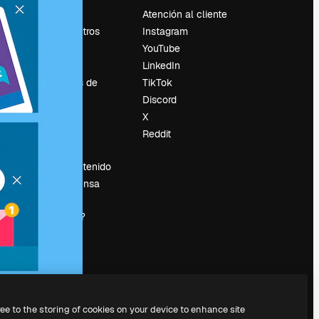
Precios
Atención al cliente
Sobre nosotros
Instagram
Reviews
YouTube
Empleo
LinkedIn
Tendencias de
TikTok
búsqueda
Discord
Blog
X
es
Eventos
Reddit
Slidesgo
Vender contenido
Sala de prensa
¿Buscas
magnific.ai?
ree to the storing of cookies on your device to enhance site