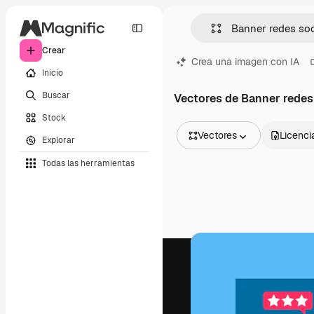
Crear
Crea una imagen con IA
Inicio
Buscar
Vectores de Banner redes
Stock
Vectores
Licenci
Explorar
Todas las imágenes
Todas las herramientas
Vectores
Ilustraciones
Fotos
PSD
Plantillas
Mockups
Vídeos
Clips de vídeo
Motion graphics
Plantillas de vídeos
Iconos
Modelos 3D
Fuentes