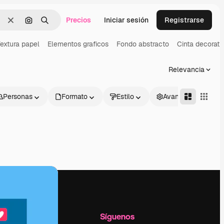
Precios
Iniciar sesión
Registrarse
Borrar
Buscar por imagen
Buscar
extura papel
Elementos graficos
Fondo abstracto
Cinta decorati
Relevancia
Personas
Formato
Estilo
Avanzado
l
Empresa
Síguenos