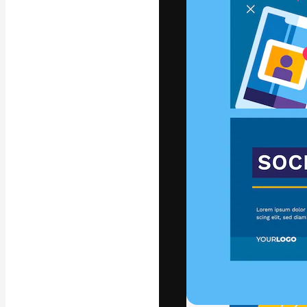
La plataforma cr
trabajo. Más de
entre creativos
estudios.
Español
Copyright © 2010