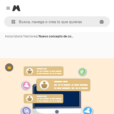
Magnific
Close menu
Buscar
Inicio
/
stock
/
Vectores
/
Nuevo concepto de co…
Premium