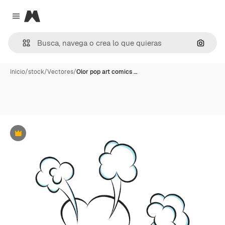
Magnific
Close menu
Buscar
Inicio
/
stock
/
Vectores
/
Olor pop art comics …
Premium