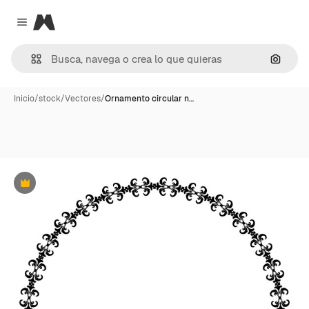
Magnific
Close menu
Buscar
Inicio
/
stock
/
Vectores
/
Ornamento circular n…
Premium