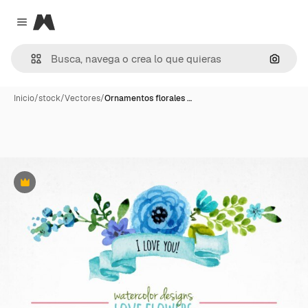
Magnific
Close menu
Buscar
Inicio
/
stock
/
Vectores
/
Ornamentos florales …
Premium