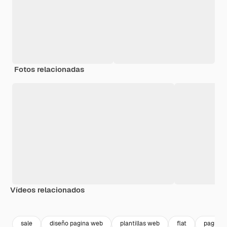
Fotos relacionadas
Vídeos relacionados
Premium
Premium
Generado p
sale
diseño pagina web
plantillas web
flat
paginas