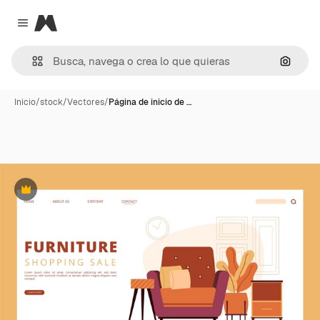
Magnific
Close menu
Buscar
Inicio
/
stock
/
Vectores
/
Página de inicio de …
Premium