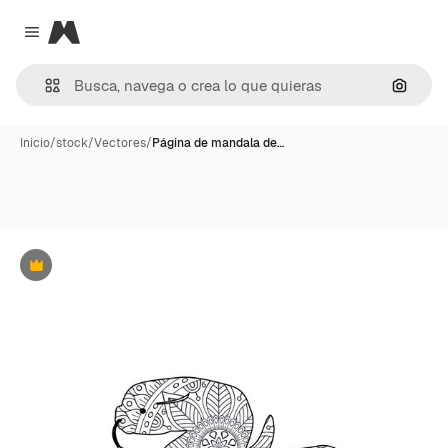
Magnific
Close menu
Buscar
Inicio
/
stock
/
Vectores
/
Página de mandala de…
Premium