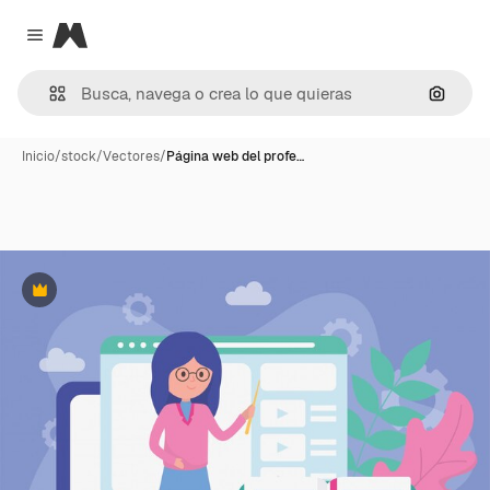
Magnific
Close menu
Buscar
Inicio
/
stock
/
Vectores
/
Página web del profe…
Premium