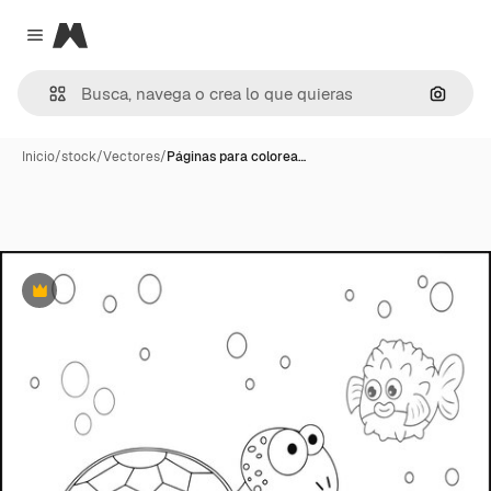
Magnific
Close menu
Buscar
Inicio
/
stock
/
Vectores
/
Páginas para colorea…
Premium