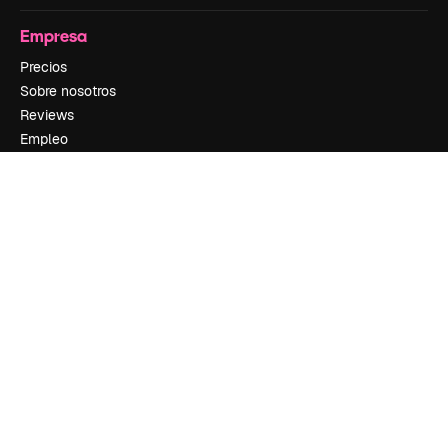
Empresa
Precios
Sobre nosotros
Reviews
Empleo
Tendencias de búsqueda
Blog
Eventos
Slidesgo
Vender contenido
Sala de prensa
¿Buscas magnific.ai?
Síguenos
Atención al cliente
Instagram
YouTube