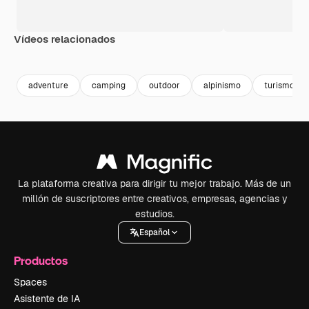
Vídeos relacionados
Premium
Premium
Premium
Premium
adventure
camping
outdoor
alpinismo
turismo
La plataforma creativa para dirigir tu mejor trabajo. Más de un
millón de suscriptores entre creativos, empresas, agencias y
estudios.
Español
Productos
Spaces
Asistente de IA