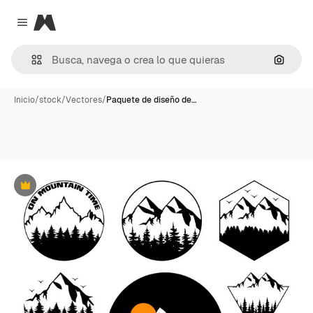
Magnific
Close menu
Buscar
Inicio
/
stock
/
Vectores
/
Paquete de diseño de…
Premium