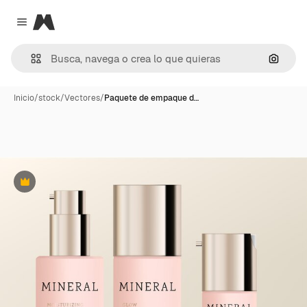
Magnific
Close menu
Buscar
Inicio
/
stock
/
Vectores
/
Paquete de empaque d…
Premium