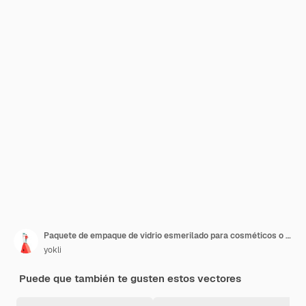
Paquete de empaque de vidrio esmerilado para cosméticos o para el cuidado de la piel con botella con bomba Botella con tapón de rosca Frasco y botella con bomba de suero
yokli
Puede que también te gusten estos vectores