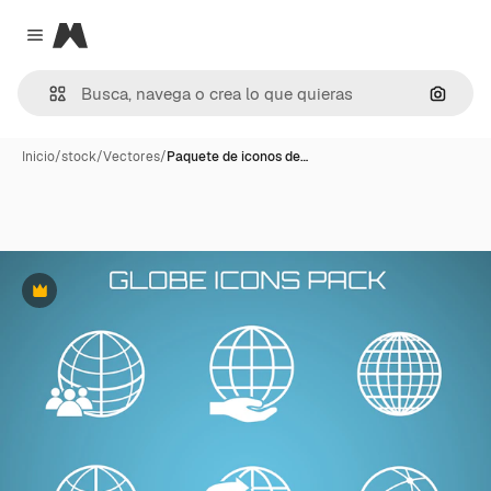
Magnific
Close menu
Buscar
Inicio
/
stock
/
Vectores
/
Paquete de iconos de…
Premium