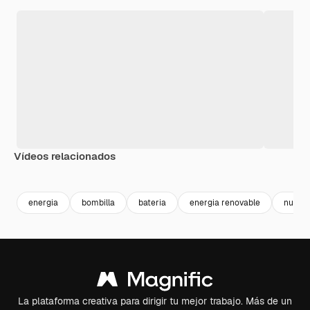
Vídeos relacionados
Premium
Premium
Premium
Premium
energia
bombilla
bateria
energia renovable
nuclea
La plataforma creativa para dirigir tu mejor trabajo. Más de un