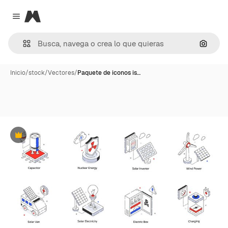
Magnific
Close menu
Buscar
Inicio
/
stock
/
Vectores
/
Paquete de iconos is…
Premium