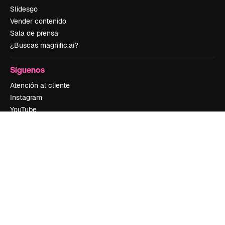
Slidesgo
Vender contenido
Sala de prensa
¿Buscas magnific.ai?
Síguenos
Atención al cliente
Instagram
YouTube
LinkedIn
TikTok
Discord
X
Reddit
Copyright © 2010-
2026
Freepik Company S.L.U.
Todos los derechos
reservados
.