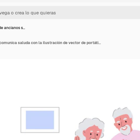
de ancianos s…
Pareja de ancianos se comunica saluda con la ilustración de vector de portátil en plano