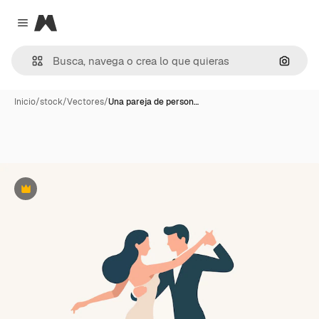
Magnific
Close menu
Buscar
Inicio
/
stock
/
Vectores
/
Una pareja de person…
Premium