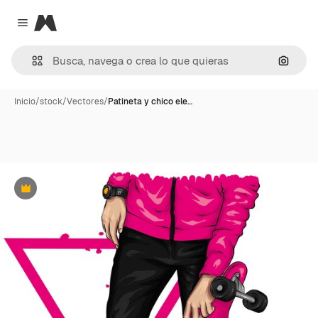
Magnific
Close menu
Buscar
Inicio
/
stock
/
Vectores
/
Patineta y chico ele…
Premium