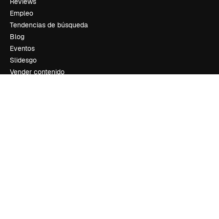
Reviews
Empleo
Tendencias de búsqueda
Blog
Eventos
Slidesgo
Vender contenido
Sala de prensa
¿Buscas magnific.ai?
Síguenos
Atención al cliente
Instagram
YouTube
LinkedIn
TikTok
Discord
X
Reddit