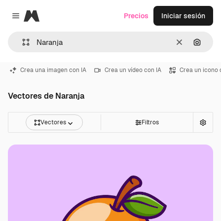
Magnific
Precios
Iniciar sesión
Close menu
Borrar
Buscar
Crea una imagen con IA
Crea un vídeo con IA
Crea un icono 
Vectores de Naranja
Vectores
Filtros