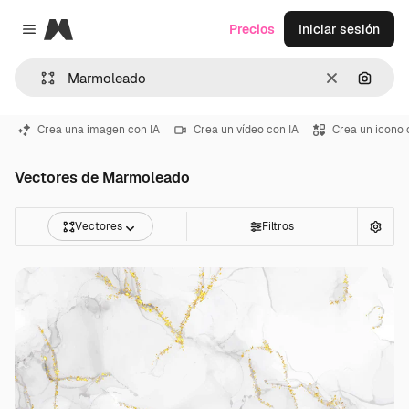
Magnific
Precios
Iniciar sesión
Close menu
Borrar
Buscar
Crea una imagen con IA
Crea un vídeo con IA
Crea un icono 
Vectores de Marmoleado
Vectores
Filtros