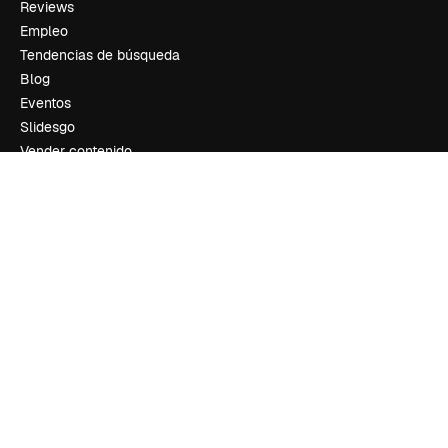
Reviews
Empleo
Tendencias de búsqueda
Blog
Eventos
Slidesgo
Vender contenido
Sala de prensa
¿Buscas magnific.ai?
Síguenos
Atención al cliente
Instagram
YouTube
LinkedIn
TikTok
Discord
X
Reddit