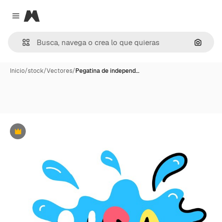
Magnific
Close menu
Buscar
Inicio
/
stock
/
Vectores
/
Pegatina de independ…
Premium