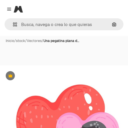
Magnific
Close menu
Buscar
Inicio
/
stock
/
Vectores
/
Una pegatina plana d…
Premium