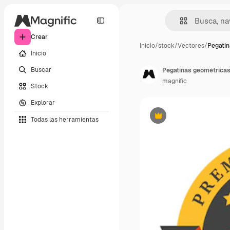
Crear
Inicio
/
stock
/
Vectores
/
Pegatin
Inicio
Buscar
Pegatinas geométricas 
magnific
Stock
Explorar
Todas las herramientas
Premium