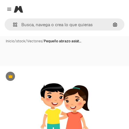
Magnific
Close menu
Buscar
Inicio
/
stock
/
Vectores
/
Pequeño abrazo asiát…
Premium