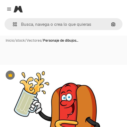
Magnific
Close menu
Buscar
Inicio
/
stock
/
Vectores
/
Personaje de dibujos…
Premium