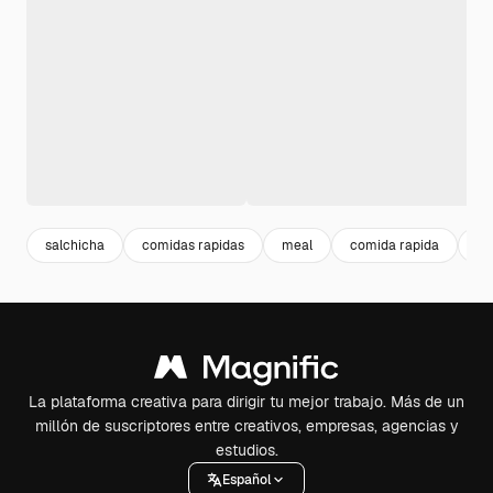
salchicha
comidas rapidas
meal
comida rapida
em
La plataforma creativa para dirigir tu mejor trabajo. Más de un
millón de suscriptores entre creativos, empresas, agencias y
estudios.
Español