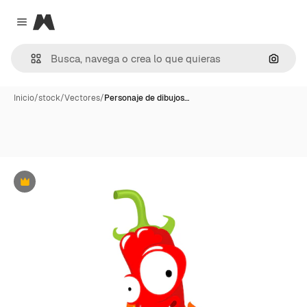
Magnific
Close menu
Buscar
Inicio
/
stock
/
Vectores
/
Personaje de dibujos…
Premium