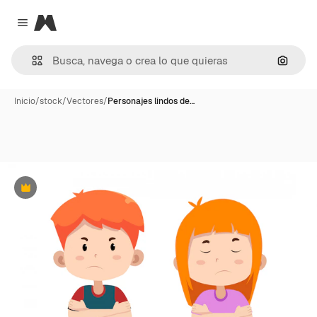
Magnific
Close menu
Buscar
Inicio
/
stock
/
Vectores
/
Personajes lindos de…
Premium