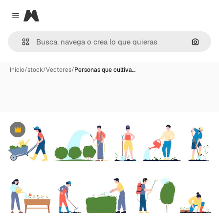
Magnific
Close menu
Buscar
Inicio
/
stock
/
Vectores
/
Personas que cultiva…
Premium