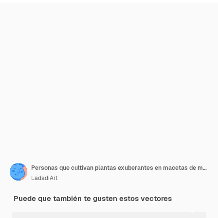
Personas que cultivan plantas exuberantes en macetas de madera y suelo Trasplante de vegetación orgánica descanso de verano en el pueblo Afición a la agricultura personajes de plantación de vectores recientes
LadadiArt
Puede que también te gusten estos vectores