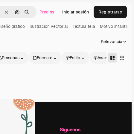
Precios
Iniciar sesión
Registrarse
Borrar
Buscar por imagen
Buscar
iseño grafico
Ilustracion vectorial
Textura tela
Motivo infantil
Relevancia
Personas
Formato
Estilo
Avanzado
l
Empresa
Síguenos