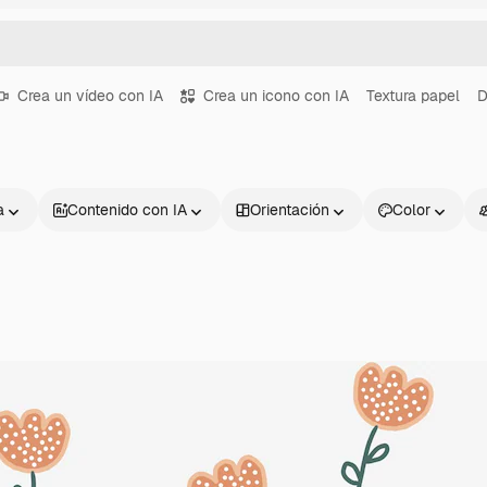
Crea un vídeo con IA
Crea un icono con IA
Textura papel
D
a
Contenido con IA
Orientación
Color
Productos
Información úti