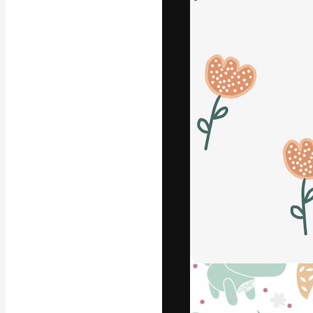
La plataforma cr
trabajo. Más de
entre creativos
estudios.
Español
Copyright © 2010