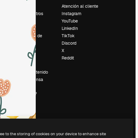
Precios
Atención al cliente
Sobre nosotros
Instagram
Reviews
YouTube
Empleo
LinkedIn
Tendencias de
TikTok
búsqueda
Discord
Blog
X
es
Eventos
Reddit
Slidesgo
Vender contenido
Sala de prensa
¿Buscas
magnific.ai?
ree to the storing of cookies on your device to enhance site