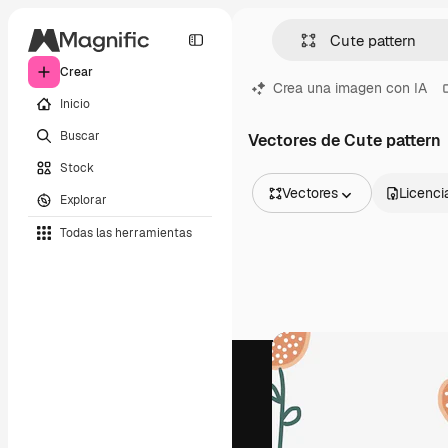
Crear
Crea una imagen con IA
Inicio
Buscar
Vectores de Cute pattern
Stock
Vectores
Licenci
Explorar
Todas las imágenes
Todas las herramientas
Vectores
Ilustraciones
Fotos
PSD
Plantillas
Mockups
Vídeos
Clips de vídeo
Motion graphics
Plantillas de vídeos
Iconos
Modelos 3D
Fuentes