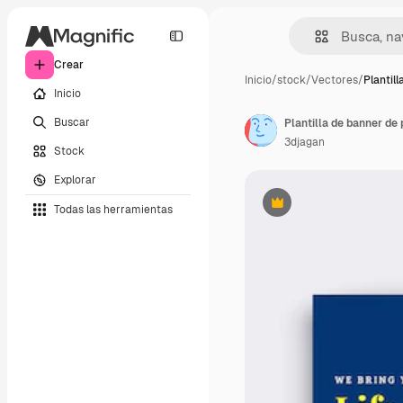
Crear
Inicio
/
stock
/
Vectores
/
Plantil
Inicio
Buscar
3djagan
Stock
Explorar
Todas las herramientas
Premium