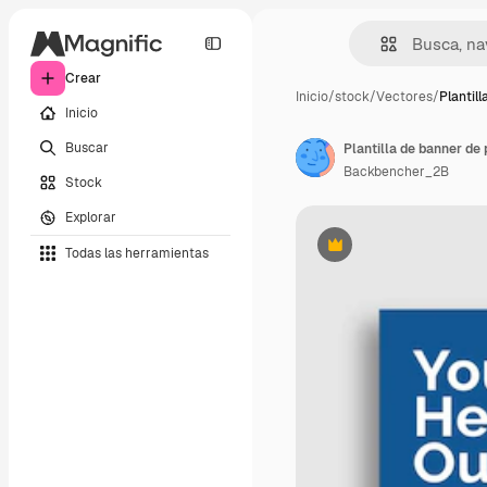
Crear
Inicio
/
stock
/
Vectores
/
Plantil
Inicio
Buscar
Backbencher_2B
Stock
Explorar
Todas las herramientas
Premium