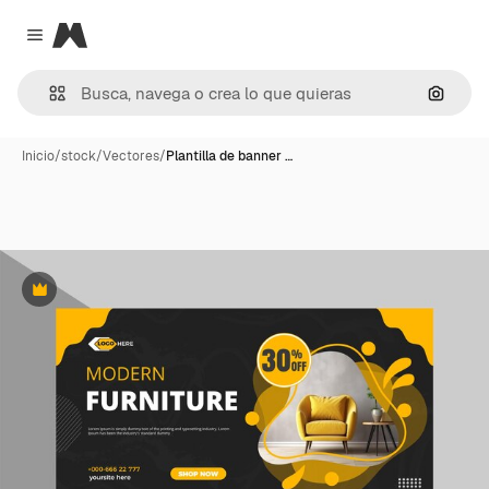
Magnific
Close menu
Buscar
Inicio
/
stock
/
Vectores
/
Plantilla de banner …
Premium