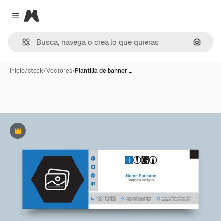
Magnific
Close menu
Buscar
Inicio
/
stock
/
Vectores
/
Plantilla de banner …
Premium