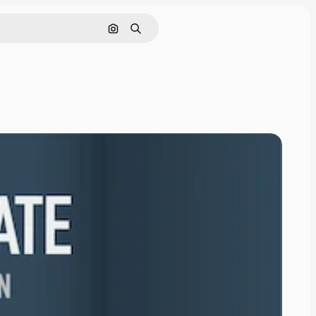
Buscar por imagen
Buscar