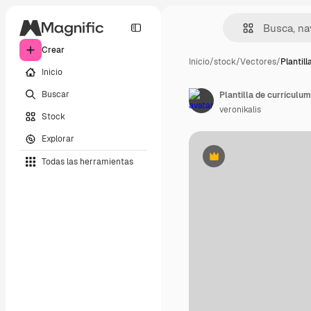
Crear
Inicio
/
stock
/
Vectores
/
Plantill
Inicio
Buscar
Plantilla de currículum
veronikalis
Stock
Explorar
Todas las herramientas
Premium