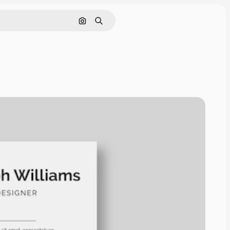
Buscar por imagen
Buscar