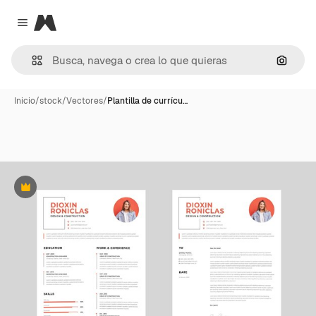
Magnific
Close menu
Buscar
Inicio
/
stock
/
Vectores
/
Plantilla de currícu…
Premium