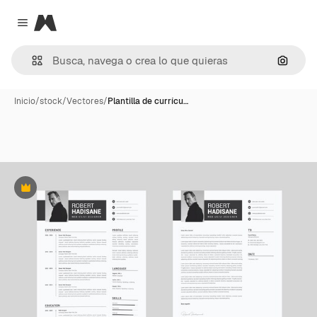
Magnific
Close menu
Buscar
Inicio
/
stock
/
Vectores
/
Plantilla de currícu…
Premium