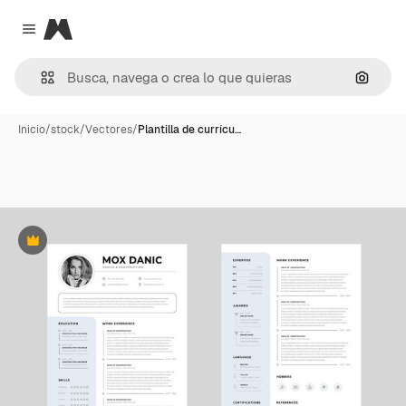
Magnific
Close menu
Buscar
Inicio
/
stock
/
Vectores
/
Plantilla de currícu…
Premium