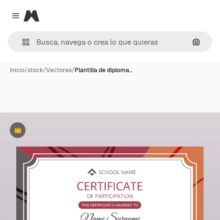
Magnific
Close menu
Buscar
Inicio
/
stock
/
Vectores
/
Plantilla de diploma…
Premium