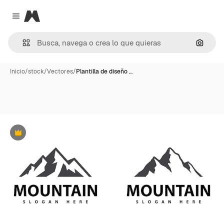
Magnific
Close menu
Buscar
Inicio
/
stock
/
Vectores
/
Plantilla de diseño …
Premium