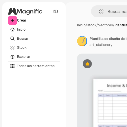
Crear
Inicio
/
stock
/
Vectores
/
Plantill
Inicio
Buscar
art_stationery
Stock
Explorar
Todas las herramientas
Premium