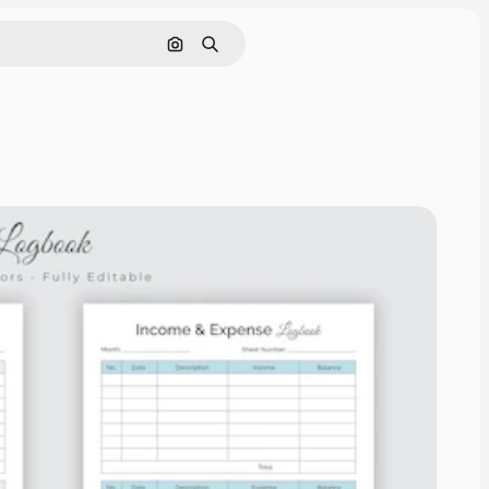
Buscar por imagen
Buscar