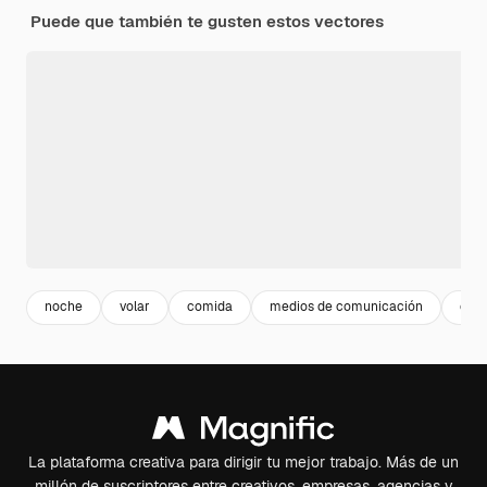
Puede que también te gusten estos vectores
noche
volar
comida
medios de comunicación
com
La plataforma creativa para dirigir tu mejor trabajo. Más de un
millón de suscriptores entre creativos, empresas, agencias y