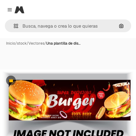
Magnific
Close menu
Buscar
Inicio
/
stock
/
Vectores
/
Una plantilla de dis…
Premium