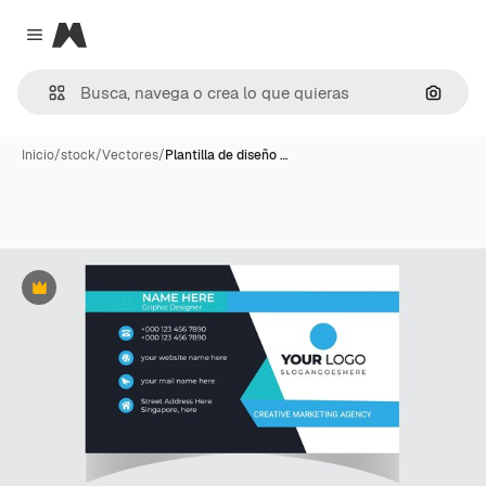
Magnific
Close menu
Buscar
Inicio
/
stock
/
Vectores
/
Plantilla de diseño …
Premium