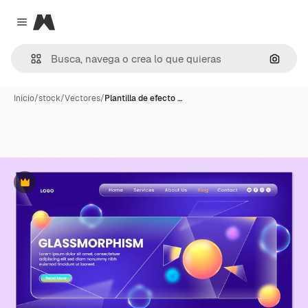
Magnific
Close menu
Buscar
Inicio
/
stock
/
Vectores
/
Plantilla de efecto …
Premium