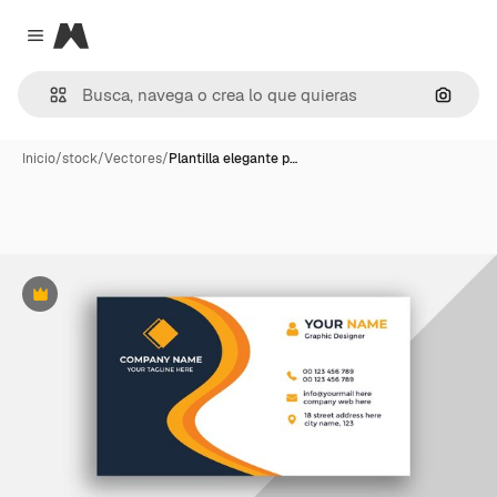
Magnific
Close menu
Buscar
Inicio
/
stock
/
Vectores
/
Plantilla elegante p…
Premium