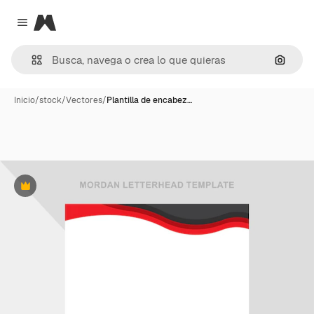
Magnific
Close menu
Buscar
Inicio
/
stock
/
Vectores
/
Plantilla de encabez…
Premium