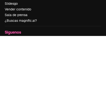
Slidesgo
Vender contenido
Sala de prensa
¿Buscas magnific.ai?
Síguenos
Atención al cliente
Instagram
YouTube
LinkedIn
TikTok
Discord
X
Reddit
Copyright © 2010-
2026
Freepik Company S.L.U.
Todos los derechos
reservados
.