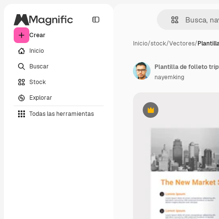
Crear
Inicio
/
stock
/
Vectores
/
Plantill
Inicio
Buscar
Plantilla de folleto t
nayemking
Stock
Explorar
Todas las herramientas
Premium