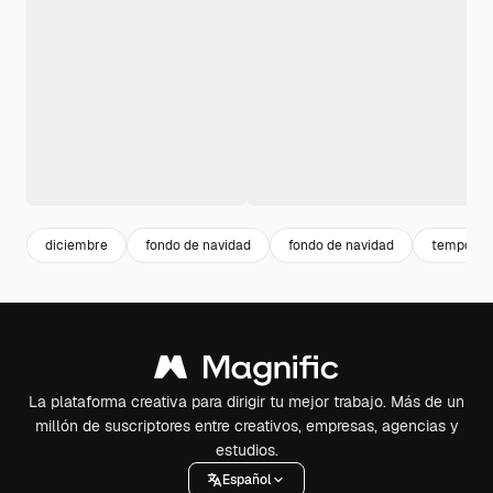
diciembre
fondo de navidad
fondo de navidad
temporad
La plataforma creativa para dirigir tu mejor trabajo. Más de un
millón de suscriptores entre creativos, empresas, agencias y
estudios.
Español